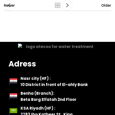
Newer
Older
Adress
Nasr city (HF) :
10 District in front of El-ahly Bank
Benha (Branch):
Beta Borg Elfatah 2nd Floor
KSA Riyadh (HF) :
7783 Ibn Katheer St., King