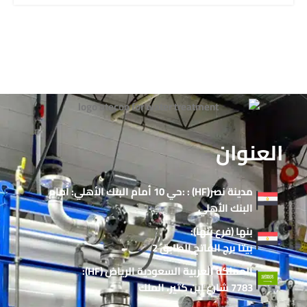
العنوان
مدينة نصر(HF) : :حي 10 أمام البنك الأهلي: أمام
البنك الأهلي
بنها (فرع بنها):
بيتا برج الفاتح الطابق 2
المملكة العربية السعودية الرياض (HF):
7783 شارع ابن كثير، الملك