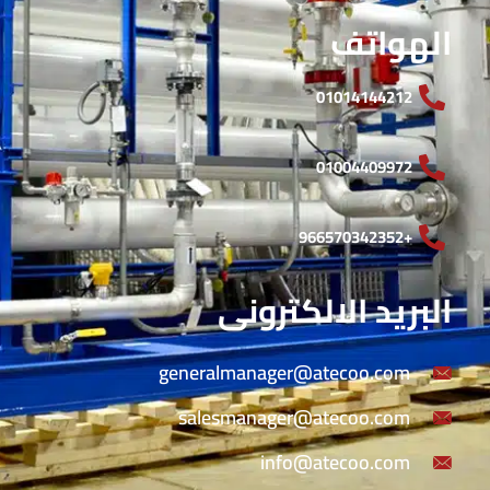
الهواتف
01014144212
01004409972
+966570342352
البريد الالكترونى
generalmanager@atecoo.com
salesmanager@atecoo.com
info@atecoo.com