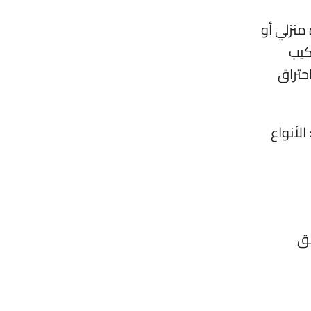
منزلي أو
كيب
حتراق
لأنواع
فق