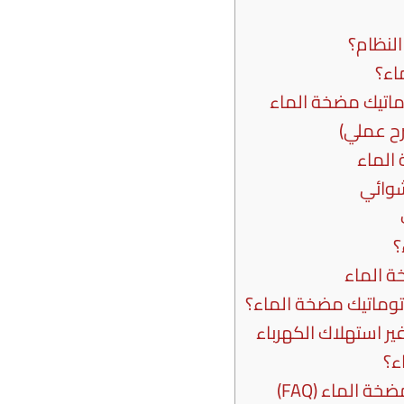
لنظام؟
اء؟
وماتيك مضخة الماء
ح عملي)
الماء
شوائي
؟
ة الماء
وتوماتيك مضخة الماء؟
ير استهلاك الكهرباء
ء؟
 الماء (FAQ)