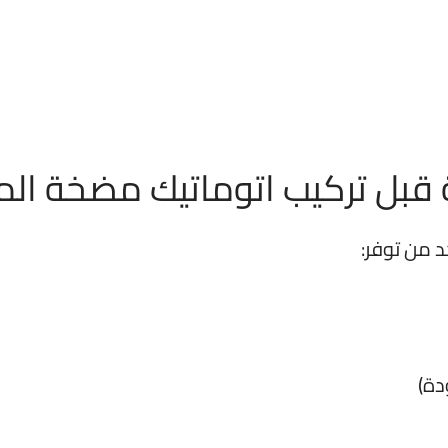
ة قبل
تركيب اتوماتيك مضخة الم
د من توفر:
دة)