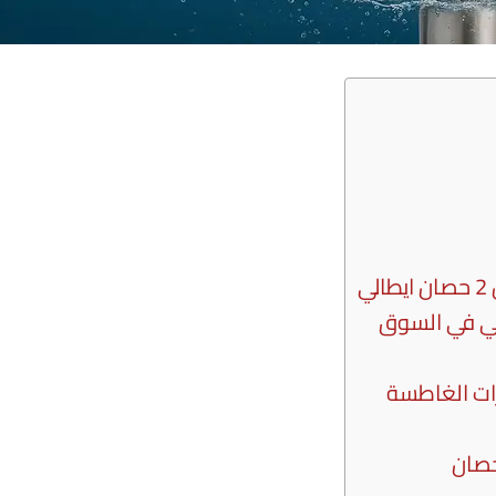
ي
رات الغاطسة