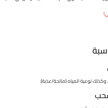
ي!
اسبة
، وكذلك نوعية المياه (مالحة/عذبة).
سحب