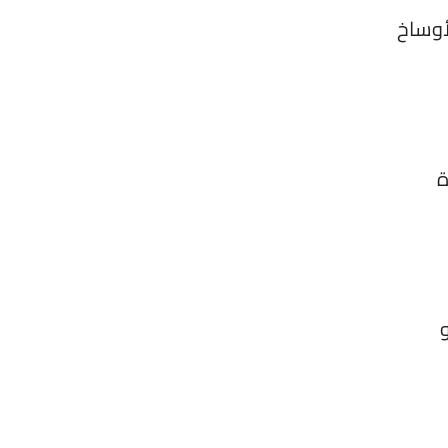
أوساخ
ة