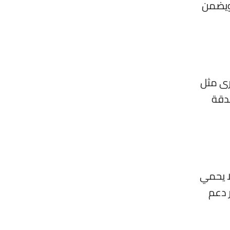
 ويضمن
رى مثل
بدقة
ا يحمي
 دعم