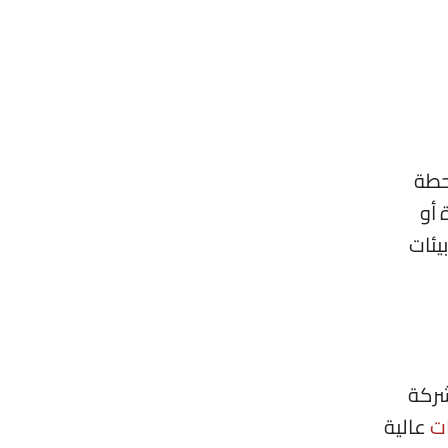
محطة
 أو
يئات
شركة
ت
عالية