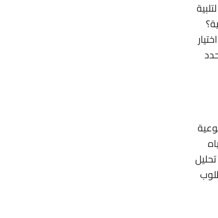
تلبية
ة؟
ختيار
حدد
وعية
اه
 تحليل
طلوب