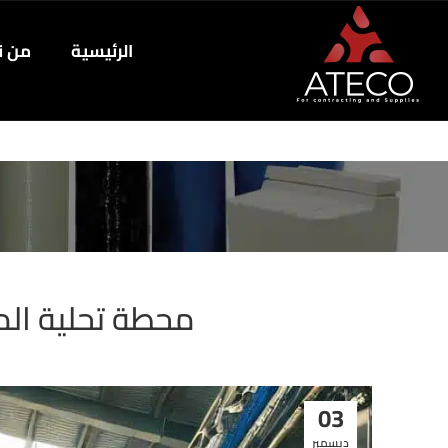
الرئيسية
من ن
محطة تحلية المي
03
ديسمبر