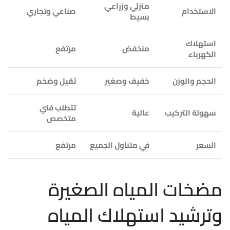
منزلي وزراعي
الاستخدام
صناعي وتجاري
بسيط
استهلاك
منخفض
مرتفع
الكهرباء
الحجم والوزن
خفيف وصغير
ثقيل وضخم
تتطلب فني
سهولة التركيب
عالية
متخصص
السعر
في متناول الجميع
مرتفع
مضخات المياه الصغيرة
وترشيد استهلاك المياه