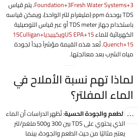
+3
Fresh Water Systems
+3
Foundation
.
يتم قياس
TDS بوحدة ppm (مليغرام للتر الواحد)، ويمكن قياسه
باستخدام جهاز TDS meter أو عبر قياس التوصيلية
الكهربائية للماء
+15
US EPA
ويكيبيديا
+15
Culligan
+15
Quench
.
تُعد هذه القيمة مؤشراً جيداً لجودة
مياه الشرب بعد معالجتها.
لماذا تهم نسبة الأملاح في
الماء المفلتر؟
الطعم والجودة الحسية
: تُظهر الدراسات أن الماء
الذي يحتوي على TDS بين 300 و500 ملغم/لتر
يعتبر مثاليًا من حيث الطعم والجودة، بينما