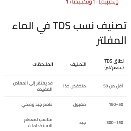
ويكيبيديا
+1
ويكيبيديا
+1
.
تصنيف نسب TDS في الماء
المفلتر
نطاق TDS
التصنيف
الملاحظات
(ملغم/لتر)
قد يفتقر إلى المعادن
أقل من 50
منخفض جدًا
المفيدة
50–150
مقبول
طعم جيد وصحي
مناسب لمعظم
150–300
جيد
الاستخدامات