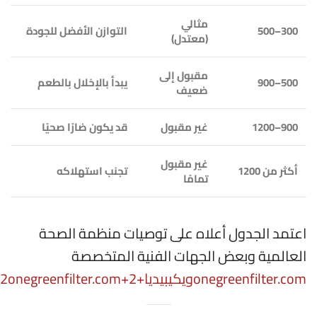
مثالي
300–500
التوازن الأفضل للجودة
(معتدل)
مقبول إلى
500–900
يبدأ بالإخلال بالطعم
ضعيف
900–1200
غير مقبول
قد يكون ضارًا صحيًا
غير مقبول
أكثر من 1200
تجنب استهلاكه
تمامًا
اعتمد الجدول أعلاه على توصيات منظمة الصحة
العالمية وبعض الجهات الفنية المتخصصة
onegreenfilter.com
ويكيبيديا
+2
+2
onegreenfilter.com
2