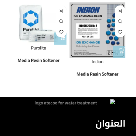
Purolite
Media Resin Softener
Indion
r
Media Resin Softener
العنوان