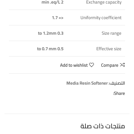
2 min .eq/L
Exchange capacity
<= 1.7
Uniformity coefficient
0.3 to 1.2mm
Size range
0.5 to 0.7 mm
Effective size
Add to wishlist
Compare
التصنيف:
Media Resin Softener
Share:
منتجات ذات صلة