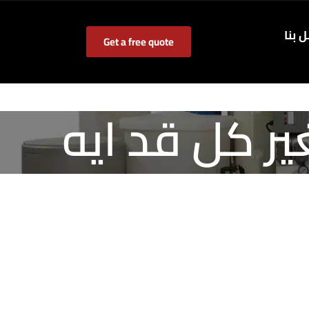
 بنا
Get a free quote