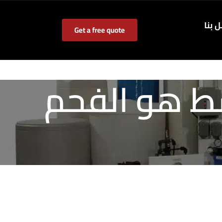
 بنا
Get a free quote
م النشط هو الفحم